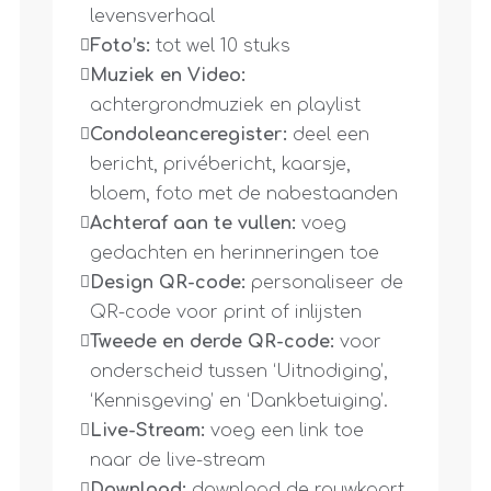
levensverhaal
Foto’s:
 tot wel 10 stuks
Muziek en Video:
achtergrondmuziek en playlist
Condoleanceregister:
 deel een 
bericht, privébericht, kaarsje, 
bloem, foto met de nabestaanden 
Achteraf aan te vullen:
 voeg 
gedachten en herinneringen toe 
Design QR-code:
 personaliseer de 
QR-code voor print of inlijsten 
Tweede en derde QR-code:
 voor 
onderscheid tussen ‘Uitnodiging’, 
‘Kennisgeving’ en ‘Dankbetuiging’.
Live-Stream:
 voeg een link toe 
naar de live-stream 
Download:
 download de rouwkaart 