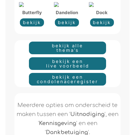
Butterfly
Dandelion
Dock
bekijk
bekijk
bekijk
bekijk alle
thema’s
bekijk een
live voorbeeld
bekijk een
condolenaceregister
Meerdere opties om onderscheid te
maken tussen een ‘
Uitnodiging
‘, een
‘
Kennisgeving
‘ en een
‘
Dankbetuiging
‘.