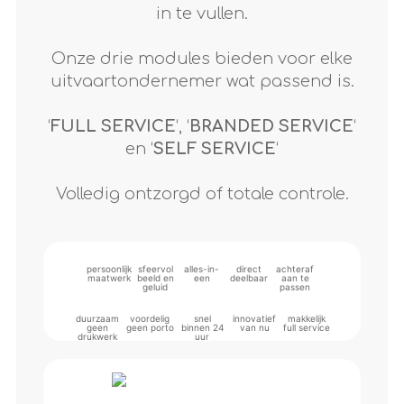
in te vullen.
Onze drie modules bieden voor elke
uitvaartondernemer wat passend is.
‘
FULL SERVICE
‘, ‘
BRANDED SERVICE
‘
en ‘
SELF SERVICE
‘
Volledig ontzorgd of totale controle.
persoonlijk
sfeervol
alles-in-
direct
achteraf
maatwerk
beeld en
een
deelbaar
aan te
geluid
passen
duurzaam
voordelig
snel
innovatief
makkelijk
geen
geen porto
binnen 24
van nu
full service
drukwerk
uur